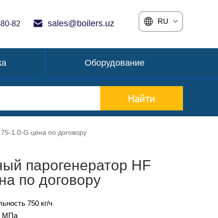
RU
sales@boilers.uz
-80-82
ка
Оборудование
75-1.0-G цена по договору
ный парогенератор HF
ена по договору
ьность 750 кг/ч
0 МПа