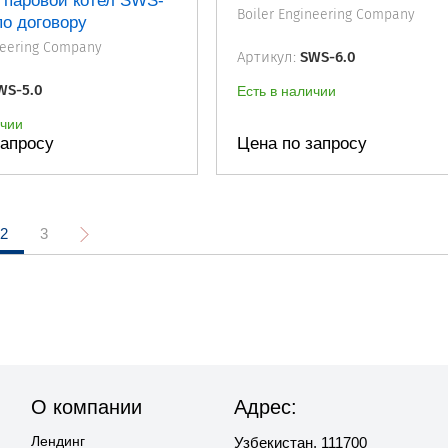
 паровой котел SWS-
Boiler Engineering Company
по договору
neering Company
Артикул:
SWS-6.0
WS-5.0
Есть в наличии
ичии
запросу
Цена по запросу
2
3
О компании
Адрес:
Лендинг
Узбекистан, 111700