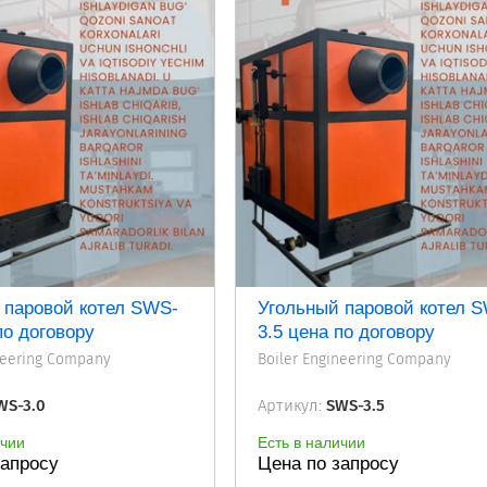
 паровой котел SWS-
Угольный паровой котел 
по договору
3.5 цена по договору
neering Company
Boiler Engineering Company
S-3.0
Артикул:
SWS-3.5
ичии
Есть в наличии
запросу
Цена по запросу